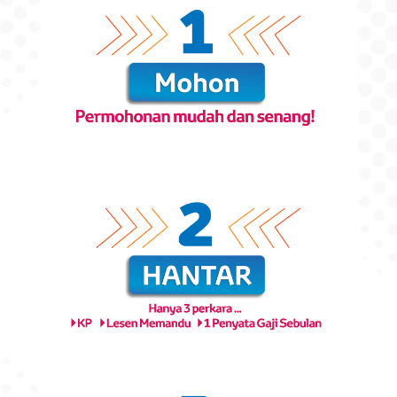
Ketahui pelbagai cara untuk
membayar pinjaman pembiayaan
kenderaan anda.
Soalan Lazim
Tidak pasti apa yang perlu
dilakukan? Sama ada anda bakal
pelanggan atau kini pemegang
akaun pinjaman TCAPM, kami
mempunyai jawapan kepada
persoalan anda.
Fi dan Caj
Berikut ialah fi dan caj penting yang
terlibat dalam pinjaman pembiayaan
anda.
Aplikasi EZ Connect
Memperkenalkan aplikasi mudah alih
EZ Connect Toyota Capital serba
baru, membawakan pengalaman
menyenangkan untuk anda. Nikmati