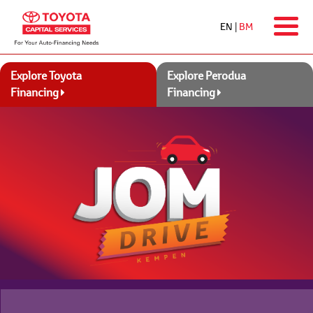
EN
|
BM
Explore Toyota
Explore Perodua
Financing
Financing
Hubungi Kami
Ways2Pay
Mohon Sekarang
Promosi Pilihan
All-new Toyota Corolla
Dari RM1,448 sebulan
dengan
Toyota Flexi Plan