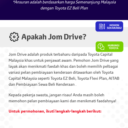
Al-Ijarah Thumma Al-Bai
*Ansuran adalah berdasarkan harga Semenanjung Malaysia
Pelan pembiayaan kenderaan Islamik
dengan Toyota EZ Beli Plan
yang memberikan keselesaan kepada
pemilik Toyota beragama Islam.
Pembiayaan Sewa Beli
Apakah Jom Drive?
Kenderaan
Kadar yang menarik dan kompetitif
ditawarkan kepada pelanggan yang
membeli kenderaan Toyota.
Jom Drive adalah produk terbaharu daripada Toyota Capital
Malaysia khas untuk penjawat awam. Pemohon Jom Drive yang
layak akan menikmati faedah khas dan boleh memilih pelbagai
Langganan Kenderaan
variasi pelan pembiayaan kenderaan ditawarkan oleh Toyota
Komersial
Capital Malaysia seperti Toyota EZ Beli, Toyota Flexi Plan, AITAB
Penyelesaian pembiayaan kenderaan
dan Pembiayaan Sewa Beli Kenderaan .
untuk pemilik perniagaan yang
menjaga segala-galanya dari A-Z.
Kepada pekerja swasta, jangan risau! Anda masih boleh
memohon pelan pembiayaan kami dan menikmati faedahnya!
Perkhidmatan
Untuk permohonan, ikuti langkah-langkah berikut:
Ways2Pay