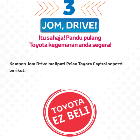
capaian terhadap akaun pembiayaan
kereta anda dan uruskannya
mengikut keselesaan anda.
Mengenai Toyota Capital
Mengenai Toyota Capital
Toyota Capital Malaysia Sdn. Bhd.
mengkhususkan kepada pembiayaan
Kempen Jom Drive meliputi Pelan Toyota Capital seperti
kenderaan bagi Toyota Motor
berikut:
Corporation dengan penglibatan di
37 negara dan wilayah.
Lokasi & Hubungi Kami
Ketahui cawangan berdekatan Toyota
Capital atau hubungi kami.
Kerjaya @ Toyota Capital
Ketahui senarai pembukaan kerjaya
di Toyota Capital.